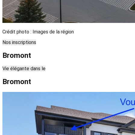
Crédit photo : Images de la région
Nos inscriptions
Bromont
Leaflet
| ©
OpenStreetMap
contributors ©
CARTO
7
Vie élégante dans le
+
Bromont
−