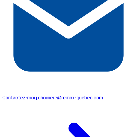
Contactez-moi
j.choiniere@remax-quebec.com