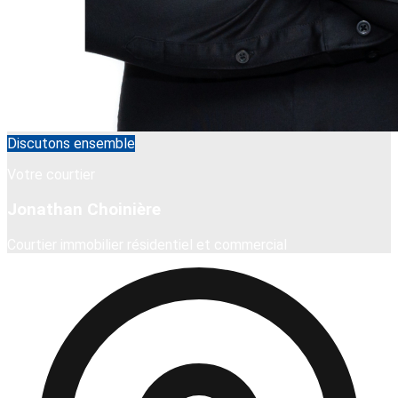
Discutons ensemble
Votre courtier
Jonathan Choinière
Courtier immobilier résidentiel et commercial