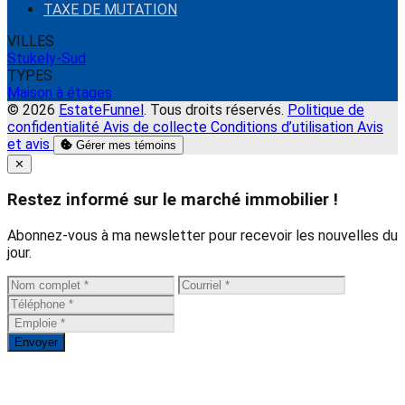
TAXE DE MUTATION
VILLES
Stukely-Sud
TYPES
Maison à étages
© 2026
EstateFunnel
. Tous droits réservés.
Politique de
confidentialité
Avis de collecte
Conditions d’utilisation
Avis
et avis
Gérer mes témoins
Close
✕
Restez informé sur le marché immobilier !
Abonnez-vous à ma newsletter pour recevoir les nouvelles du
jour.
Envoyer