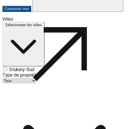
Contactez moi
Leaflet
| ©
OpenStreetMap
contributors ©
CARTO
Villes
+
Sélectionner les villes
−
Stukely-Sud
Type de propriété