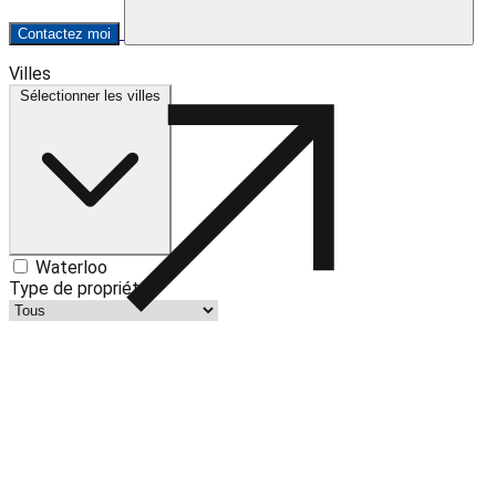
Contactez moi
Villes
+
Sélectionner les villes
−
Waterloo
Type de propriété