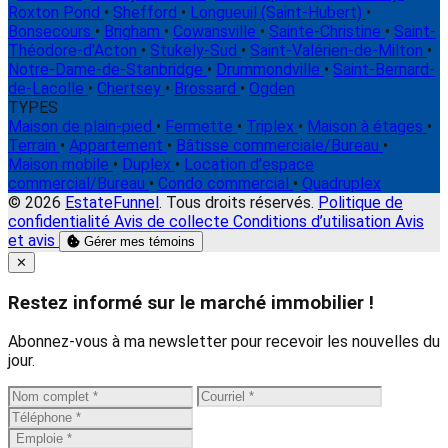
Roxton Pond
•
Shefford
•
Longueuil (Saint-Hubert)
•
Bonsecours
•
Brigham
•
Cowansville
•
Sainte-Christine
•
Saint-
Théodore-d'Acton
•
Stukely-Sud
•
Saint-Valérien-de-Milton
•
Notre-Dame-de-Stanbridge
•
Drummondville
•
Saint-Bernard-
de-Lacolle
•
Chertsey
•
Brossard
•
Ogden
TYPES
Maison de plain-pied
•
Fermette
•
Triplex
•
Maison à étages
•
Terrain
•
Appartement
•
Bâtisse commerciale/Bureau
•
Maison mobile
•
Duplex
•
Location d'espace
commercial/Bureau
•
Condo commercial
•
Quadruplex
© 2026
EstateFunnel
. Tous droits réservés.
Politique de
confidentialité
Avis de collecte
Conditions d’utilisation
Avis
et avis
Gérer mes témoins
Close
✕
Restez informé sur le marché immobilier !
Abonnez-vous à ma newsletter pour recevoir les nouvelles du
jour.