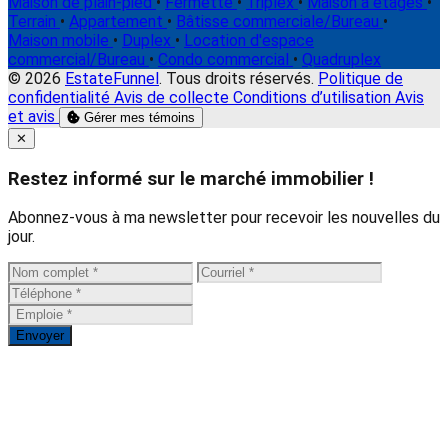
Maison de plain-pied
•
Fermette
•
Triplex
•
Maison à étages
•
Terrain
•
Appartement
•
Bâtisse commerciale/Bureau
•
Maison mobile
•
Duplex
•
Location d'espace
commercial/Bureau
•
Condo commercial
•
Quadruplex
© 2026
EstateFunnel
. Tous droits réservés.
Politique de
confidentialité
Avis de collecte
Conditions d’utilisation
Avis
et avis
Gérer mes témoins
Close
✕
Restez informé sur le marché immobilier !
Abonnez-vous à ma newsletter pour recevoir les nouvelles du
jour.
Envoyer