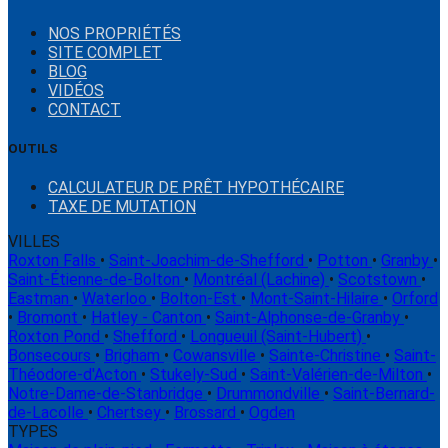
NOS PROPRIÉTÉS
SITE COMPLET
BLOG
VIDÉOS
CONTACT
OUTILS
CALCULATEUR DE PRÊT HYPOTHÉCAIRE
TAXE DE MUTATION
VILLES
Roxton Falls
•
Saint-Joachim-de-Shefford
•
Potton
•
Granby
•
Saint-Étienne-de-Bolton
•
Montréal (Lachine)
•
Scotstown
•
Eastman
•
Waterloo
•
Bolton-Est
•
Mont-Saint-Hilaire
•
Orford
•
Bromont
•
Hatley - Canton
•
Saint-Alphonse-de-Granby
•
Roxton Pond
•
Shefford
•
Longueuil (Saint-Hubert)
•
Bonsecours
•
Brigham
•
Cowansville
•
Sainte-Christine
•
Saint-
Théodore-d'Acton
•
Stukely-Sud
•
Saint-Valérien-de-Milton
•
Notre-Dame-de-Stanbridge
•
Drummondville
•
Saint-Bernard-
de-Lacolle
•
Chertsey
•
Brossard
•
Ogden
TYPES