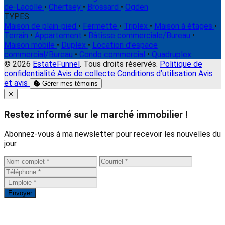
de-Lacolle
•
Chertsey
•
Brossard
•
Ogden
TYPES
Maison de plain-pied
•
Fermette
•
Triplex
•
Maison à étages
•
Terrain
•
Appartement
•
Bâtisse commerciale/Bureau
•
Maison mobile
•
Duplex
•
Location d'espace
commercial/Bureau
•
Condo commercial
•
Quadruplex
© 2026
EstateFunnel
. Tous droits réservés.
Politique de
confidentialité
Avis de collecte
Conditions d’utilisation
Avis
et avis
Gérer mes témoins
Close
✕
Restez informé sur le marché immobilier !
Abonnez-vous à ma newsletter pour recevoir les nouvelles du
jour.
Envoyer