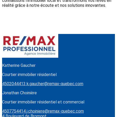
connaissons l'immobilier local et transformons vos rêves en
réalité grâce à notre écoute et nos solutions innovantes.
Katherine Gaucher
Courtier immobilier résidentiel
4502044413
k.gaucher@remax-quebec.com
Jonathan Choinière
Courtier immobilier résidentiel et commercial
4507754414
j.choiniere@remax-quebec.com
4 Boulevard de Bromont