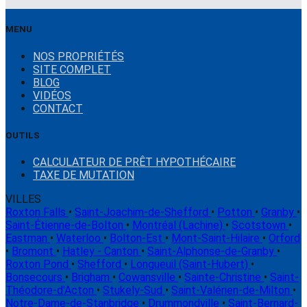
MENU
NOS PROPRIÉTÉS
SITE COMPLET
BLOG
VIDÉOS
CONTACT
OUTILS
CALCULATEUR DE PRÊT HYPOTHÉCAIRE
TAXE DE MUTATION
VILLES
Roxton Falls
•
Saint-Joachim-de-Shefford
•
Potton
•
Granby
•
Saint-Étienne-de-Bolton
•
Montréal (Lachine)
•
Scotstown
•
Eastman
•
Waterloo
•
Bolton-Est
•
Mont-Saint-Hilaire
•
Orford
•
Bromont
•
Hatley - Canton
•
Saint-Alphonse-de-Granby
•
Roxton Pond
•
Shefford
•
Longueuil (Saint-Hubert)
•
Bonsecours
•
Brigham
•
Cowansville
•
Sainte-Christine
•
Saint-
Théodore-d'Acton
•
Stukely-Sud
•
Saint-Valérien-de-Milton
•
Notre-Dame-de-Stanbridge
•
Drummondville
•
Saint-Bernard-