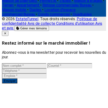
Maison de plain-pied
•
Fermette
•
Triplex
•
Maison à étages
•
Terrain
•
Appartement
•
Bâtisse commerciale/Bureau
•
Maison mobile
•
Duplex
•
Location d'espace
commercial/Bureau
•
Condo commercial
•
Quadruplex
© 2026
EstateFunnel
. Tous droits réservés.
Politique de
confidentialité
Avis de collecte
Conditions d’utilisation
Avis
et avis
Gérer mes témoins
Close
✕
Restez informé sur le marché immobilier !
Abonnez-vous à ma newsletter pour recevoir les nouvelles du
jour.
Envoyer