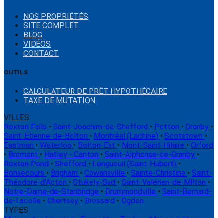
NOS PROPRIÉTÉS
SITE COMPLET
BLOG
VIDÉOS
CONTACT
OUTILS
CALCULATEUR DE PRÊT HYPOTHÉCAIRE
TAXE DE MUTATION
VILLES
Roxton Falls
•
Saint-Joachim-de-Shefford
•
Potton
•
Granby
•
Saint-Étienne-de-Bolton
•
Montréal (Lachine)
•
Scotstown
•
Eastman
•
Waterloo
•
Bolton-Est
•
Mont-Saint-Hilaire
•
Orford
•
Bromont
•
Hatley - Canton
•
Saint-Alphonse-de-Granby
•
Roxton Pond
•
Shefford
•
Longueuil (Saint-Hubert)
•
Bonsecours
•
Brigham
•
Cowansville
•
Sainte-Christine
•
Saint-
Théodore-d'Acton
•
Stukely-Sud
•
Saint-Valérien-de-Milton
•
Notre-Dame-de-Stanbridge
•
Drummondville
•
Saint-Bernard-
de-Lacolle
•
Chertsey
•
Brossard
•
Ogden
TYPES