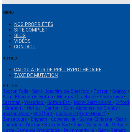
MENU
NOS PROPRIÉTÉS
SITE COMPLET
BLOG
VIDÉOS
CONTACT
OUTILS
CALCULATEUR DE PRÊT HYPOTHÉCAIRE
TAXE DE MUTATION
VILLES
Roxton Falls
•
Saint-Joachim-de-Shefford
•
Potton
•
Granby
•
Saint-Étienne-de-Bolton
•
Montréal (Lachine)
•
Scotstown
•
Eastman
•
Waterloo
•
Bolton-Est
•
Mont-Saint-Hilaire
•
Orford
•
Bromont
•
Hatley - Canton
•
Saint-Alphonse-de-Granby
•
Roxton Pond
•
Shefford
•
Longueuil (Saint-Hubert)
•
Bonsecours
•
Brigham
•
Cowansville
•
Sainte-Christine
•
Saint-
Théodore-d'Acton
•
Stukely-Sud
•
Saint-Valérien-de-Milton
•
Notre-Dame-de-Stanbridge
•
Drummondville
•
Saint-Bernard-