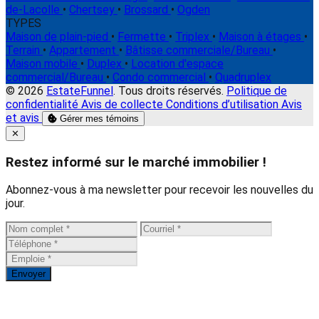
de-Lacolle
•
Chertsey
•
Brossard
•
Ogden
TYPES
Maison de plain-pied
•
Fermette
•
Triplex
•
Maison à étages
•
Terrain
•
Appartement
•
Bâtisse commerciale/Bureau
•
Maison mobile
•
Duplex
•
Location d'espace
commercial/Bureau
•
Condo commercial
•
Quadruplex
© 2026
EstateFunnel
. Tous droits réservés.
Politique de
confidentialité
Avis de collecte
Conditions d’utilisation
Avis
et avis
Gérer mes témoins
Close
✕
Restez informé sur le marché immobilier !
Abonnez-vous à ma newsletter pour recevoir les nouvelles du
jour.
Envoyer