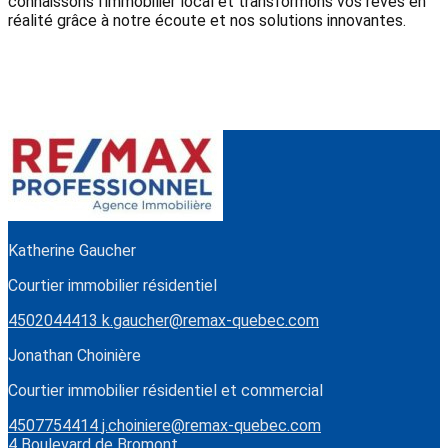
connaissons l'immobilier local et transformons vos rêves en
réalité grâce à notre écoute et nos solutions innovantes.
Katherine Gaucher
Courtier immobilier résidentiel
4502044413
k.gaucher@remax-quebec.com
Jonathan Choinière
Courtier immobilier résidentiel et commercial
4507754414
j.choiniere@remax-quebec.com
4 Boulevard de Bromont