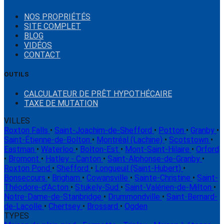
NOS PROPRIÉTÉS
SITE COMPLET
BLOG
VIDÉOS
CONTACT
OUTILS
CALCULATEUR DE PRÊT HYPOTHÉCAIRE
TAXE DE MUTATION
VILLES
Roxton Falls
•
Saint-Joachim-de-Shefford
•
Potton
•
Granby
•
Saint-Étienne-de-Bolton
•
Montréal (Lachine)
•
Scotstown
•
Eastman
•
Waterloo
•
Bolton-Est
•
Mont-Saint-Hilaire
•
Orford
•
Bromont
•
Hatley - Canton
•
Saint-Alphonse-de-Granby
•
Roxton Pond
•
Shefford
•
Longueuil (Saint-Hubert)
•
Bonsecours
•
Brigham
•
Cowansville
•
Sainte-Christine
•
Saint-
Théodore-d'Acton
•
Stukely-Sud
•
Saint-Valérien-de-Milton
•
Notre-Dame-de-Stanbridge
•
Drummondville
•
Saint-Bernard-
de-Lacolle
•
Chertsey
•
Brossard
•
Ogden
TYPES