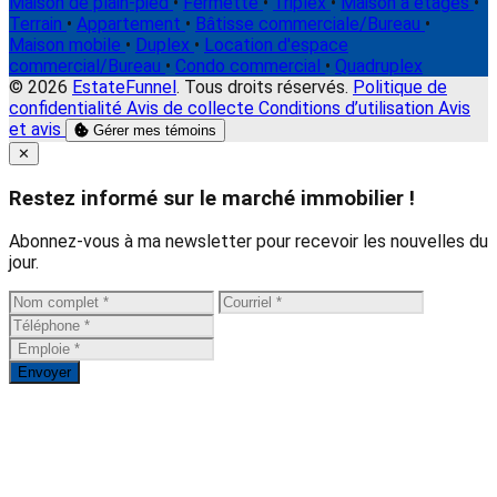
Maison de plain-pied
•
Fermette
•
Triplex
•
Maison à étages
•
Terrain
•
Appartement
•
Bâtisse commerciale/Bureau
•
Maison mobile
•
Duplex
•
Location d'espace
commercial/Bureau
•
Condo commercial
•
Quadruplex
© 2026
EstateFunnel
. Tous droits réservés.
Politique de
confidentialité
Avis de collecte
Conditions d’utilisation
Avis
et avis
Gérer mes témoins
Close
✕
Restez informé sur le marché immobilier !
Abonnez-vous à ma newsletter pour recevoir les nouvelles du
jour.
Envoyer