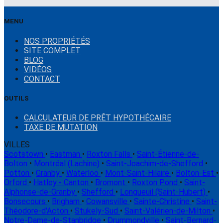
MENU
NOS PROPRIÉTÉS
SITE COMPLET
BLOG
VIDÉOS
CONTACT
OUTILS
CALCULATEUR DE PRÊT HYPOTHÉCAIRE
TAXE DE MUTATION
VILLES
Scotstown
•
Eastman
•
Roxton Falls
•
Saint-Étienne-de-
Bolton
•
Montréal (Lachine)
•
Saint-Joachim-de-Shefford
•
Potton
•
Granby
•
Waterloo
•
Mont-Saint-Hilaire
•
Bolton-Est
•
Orford
•
Hatley - Canton
•
Bromont
•
Roxton Pond
•
Saint-
Alphonse-de-Granby
•
Shefford
•
Longueuil (Saint-Hubert)
•
Bonsecours
•
Brigham
•
Cowansville
•
Sainte-Christine
•
Saint-
Théodore-d'Acton
•
Stukely-Sud
•
Saint-Valérien-de-Milton
•
Notre-Dame-de-Stanbridge
•
Drummondville
•
Saint-Bernard-