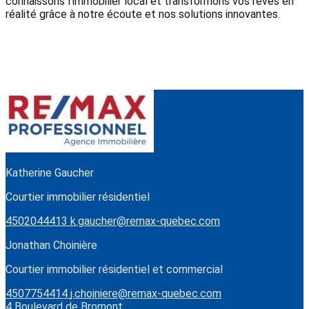
connaissons l'immobilier local et transformons vos rêves en
réalité grâce à notre écoute et nos solutions innovantes.
Katherine Gaucher
Courtier immobilier résidentiel
4502044413
k.gaucher@remax-quebec.com
Jonathan Choinière
Courtier immobilier résidentiel et commercial
4507754414
j.choiniere@remax-quebec.com
4 Boulevard de Bromont