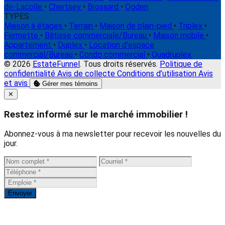
de-Lacolle
•
Chertsey
•
Brossard
•
Ogden
TYPES
Maison à étages
•
Terrain
•
Maison de plain-pied
•
Triplex
•
Fermette
•
Bâtisse commerciale/Bureau
•
Maison mobile
•
Appartement
•
Duplex
•
Location d'espace
commercial/Bureau
•
Condo commercial
•
Quadruplex
© 2026
EstateFunnel
. Tous droits réservés.
Politique de
confidentialité
Avis de collecte
Conditions d’utilisation
Avis
et avis
Gérer mes témoins
Close
✕
Restez informé sur le marché immobilier !
Abonnez-vous à ma newsletter pour recevoir les nouvelles du
jour.
Envoyer