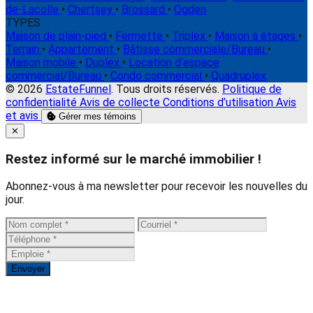
de-Lacolle
•
Chertsey
•
Brossard
•
Ogden
TYPES
Maison de plain-pied
•
Fermette
•
Triplex
•
Maison à étages
•
Terrain
•
Appartement
•
Bâtisse commerciale/Bureau
•
Maison mobile
•
Duplex
•
Location d'espace
commercial/Bureau
•
Condo commercial
•
Quadruplex
© 2026
EstateFunnel
. Tous droits réservés.
Politique de
confidentialité
Avis de collecte
Conditions d’utilisation
Avis
et avis
Gérer mes témoins
Close
✕
Restez informé sur le marché immobilier !
Abonnez-vous à ma newsletter pour recevoir les nouvelles du
jour.
Envoyer