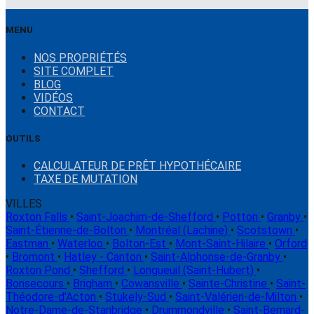
MENU
NOS PROPRIÉTÉS
SITE COMPLET
BLOG
VIDÉOS
CONTACT
OUTILS
CALCULATEUR DE PRÊT HYPOTHÉCAIRE
TAXE DE MUTATION
VILLES
Roxton Falls
•
Saint-Joachim-de-Shefford
•
Potton
•
Granby
•
Saint-Étienne-de-Bolton
•
Montréal (Lachine)
•
Scotstown
•
Eastman
•
Waterloo
•
Bolton-Est
•
Mont-Saint-Hilaire
•
Orford
•
Bromont
•
Hatley - Canton
•
Saint-Alphonse-de-Granby
•
Roxton Pond
•
Shefford
•
Longueuil (Saint-Hubert)
•
Bonsecours
•
Brigham
•
Cowansville
•
Sainte-Christine
•
Saint-
Théodore-d'Acton
•
Stukely-Sud
•
Saint-Valérien-de-Milton
•
Notre-Dame-de-Stanbridge
•
Drummondville
•
Saint-Bernard-