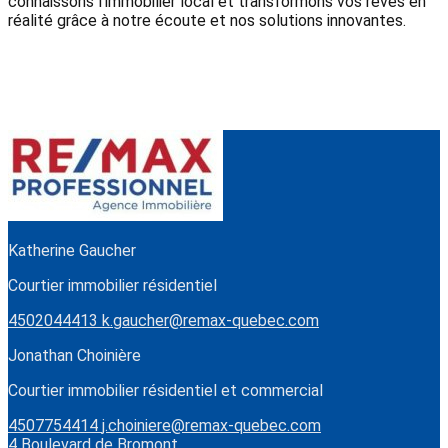
connaissons l'immobilier local et transformons vos rêves en
réalité grâce à notre écoute et nos solutions innovantes.
Katherine Gaucher
Courtier immobilier résidentiel
4502044413
k.gaucher@remax-quebec.com
Jonathan Choinière
Courtier immobilier résidentiel et commercial
4507754414
j.choiniere@remax-quebec.com
4 Boulevard de Bromont